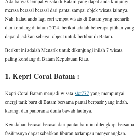
Ada banyak tempat wisata di Batam yang dapat anda kunjungi,
merasa berasal berasal dari pantai sampai objek wisata lainnya.
Nah, kalau anda lagi cari tempat wisata di Batam yang menarik
dan kondang di tahun 2024, berikut adalah beberapa pilihan yang
dapat dijadikan sebagai object untuk berlibur di Batam.
Berikut ini adalah Menarik untuk dikunjungi inilah 7 wisata
paling kondang di Batam Kepulauan Riau.
1. Kepri Coral Batam :
Kepri Coral Batam menjadi wisata
slot777
yang mempunyai
energi tarik baru di Batam bersama pantai berpasir yang indah,
karang, dan panorama dunia bawah lautnya.
Keindahan berasal berasal dari pantai baru ini dilengkapi bersama
fasilitasnya dapat sebabkan liburan terlampau menyenangkan.