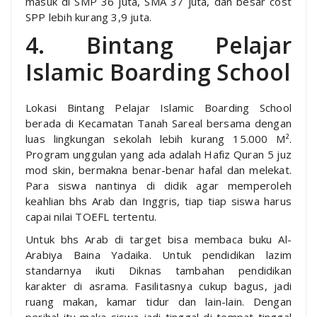
masuk di SMP 36 juta, SMA 37 juta, dan besar cost
SPP lebih kurang 3,9 juta.
4. Bintang Pelajar
Islamic Boarding School
Lokasi Bintang Pelajar Islamic Boarding School
berada di Kecamatan Tanah Sareal bersama dengan
luas lingkungan sekolah lebih kurang 15.000 M².
Program unggulan yang ada adalah Hafiz Quran 5 juz
mod skin, bermakna benar-benar hafal dan melekat.
Para siswa nantinya di didik agar memperoleh
keahlian bhs Arab dan Inggris, tiap tiap siswa harus
capai nilai TOEFL tertentu.
Untuk bhs Arab di target bisa membaca buku Al-
Arabiya Baina Yadaika. Untuk pendidikan lazim
standarnya ikuti Diknas tambahan pendidikan
karakter di asrama. Fasilitasnya cukup bagus, jadi
ruang makan, kamar tidur dan lain-lain. Dengan
perihal itu maka siswa jadi tinggal di tempat tinggal