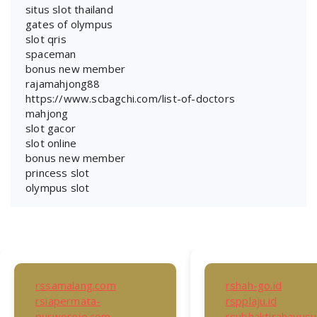
situs slot thailand
gates of olympus
slot qris
spaceman
bonus new member
rajamahjong88
https://www.scbagchi.com/list-of-doctors
mahjong
slot gacor
slot online
bonus new member
princess slot
olympus slot
rssamalang.com
rshah-go.id
rsiapermata-
rspplaju.id
purworejo.com
rsubhaktirahayus