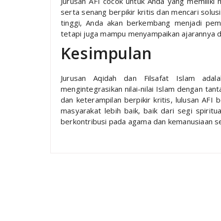
Jurusan AFI cocok untuk Anda yang memilik
serta senang berpikir kritis dan mencari solu
tinggi, Anda akan berkembang menjadi pem
tetapi juga mampu menyampaikan ajarannya de
Kesimpulan
Jurusan Aqidah dan Filsafat Islam adal
mengintegrasikan nilai-nilai Islam dengan tan
dan keterampilan berpikir kritis, lulusan A
masyarakat lebih baik, baik dari segi spirit
berkontribusi pada agama dan kemanusiaan se