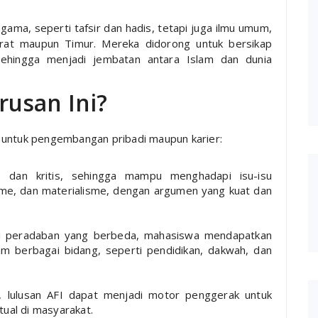
gama, seperti tafsir dan hadis, tetapi juga ilmu umum,
 Barat maupun Timur. Mereka didorong untuk bersikap
sehingga menjadi jembatan antara Islam dan dunia
usan Ini?
 untuk pengembangan pribadi maupun karier:
tis dan kritis, sehingga mampu menghadapi isu-isu
isme, dan materialisme, dengan argumen yang kuat dan
ari peradaban yang berbeda, mahasiswa mendapatkan
m berbagai bidang, seperti pendidikan, dakwah, dan
bal, lulusan AFI dapat menjadi motor penggerak untuk
tual di masyarakat.