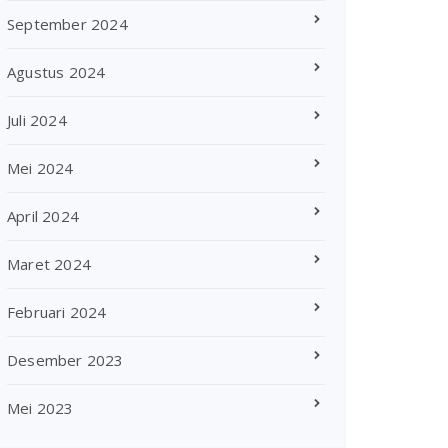
September 2024
Agustus 2024
Juli 2024
Mei 2024
April 2024
Maret 2024
Februari 2024
Desember 2023
Mei 2023