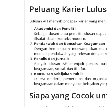
Peluang Karier Lulu
Lulusan AFI memiliki prospek karier yang menja
Akademisi dan Peneliti
Sebagai dosen atau peneliti, lulusan dap
filsafat dalam konteks modern.
Pendakwah dan Konsultan Keagamaan
Dengan kemampuan menyampaikan materi
menjadi pendakwah yang relevan dengan k
Penulis dan Jurnalis
Banyak lulusan AFI menjadi penulis buku
keagamaan, sosial, dan filsafat.
Konsultan Kebijakan Publik
Di era modern, pemerintah dan organisas
keagamaan dalam menyusun kebijakan yang e
Siapa yang Cocok unt