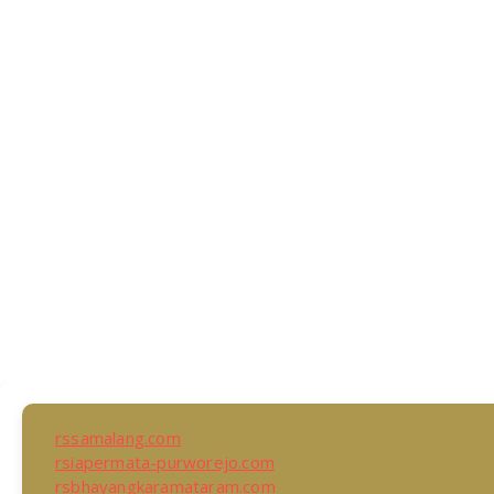
rssamalang.com
rsiapermata-purworejo.com
rsbhayangkaramataram.com