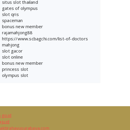
situs slot thailand
gates of olympus
slot qris
spaceman
bonus new member
rajamahjong88
https://www.scbagchi.com/list-of-doctors
mahjong
slot gacor
slot online
bonus new member
princess slot
olympus slot
-go.id
ju.id
aktirahayusurabaya.com