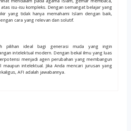
i minat mendalam pada agama Islam, gemar membaca,
si atas isu-isu kompleks. Dengan semangat belajar yang
ikir yang tidak hanya memahami Islam dengan baik,
ngan cara yang relevan dan solutif.
ah pilihan ideal bagi generasi muda yang ingin
tangan intelektual modern. Dengan bekal ilmu yang luas
FI berpotensi menjadi agen perubahan yang membangun
ual maupun intelektual. Jika Anda mencari jurusan yang
kaligus, AFI adalah jawabannya.