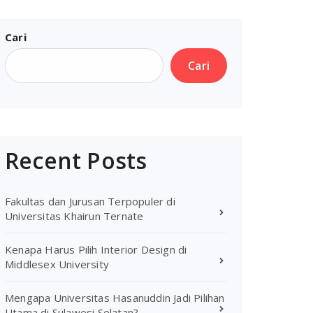
Cari
Cari
Recent Posts
Fakultas dan Jurusan Terpopuler di
Universitas Khairun Ternate
Kenapa Harus Pilih Interior Design di
Middlesex University
Mengapa Universitas Hasanuddin Jadi Pilihan
Utama di Sulawesi Selatan?