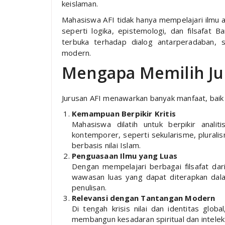
keislaman.
Mahasiswa AFI tidak hanya mempelajari ilmu a
seperti logika, epistemologi, dan filsafat
terbuka terhadap dialog antarperadaban, 
modern.
Mengapa Memilih Jur
Jurusan AFI menawarkan banyak manfaat, baik
Kemampuan Berpikir Kritis
Mahasiswa dilatih untuk berpikir anali
kontemporer, seperti sekularisme, plural
berbasis nilai Islam.
Penguasaan Ilmu yang Luas
Dengan mempelajari berbagai filsafat d
wawasan luas yang dapat diterapkan dala
penulisan.
Relevansi dengan Tantangan Modern
Di tengah krisis nilai dan identitas glo
membangun kesadaran spiritual dan intelek