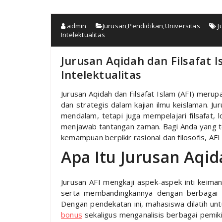
admin
Jurusan
,
Pendidikan
,
Universitas
J
Intelektualitas
Jurusan Aqidah dan Filsafat
Intelektualitas
Jurusan Aqidah dan Filsafat Islam (AFI) merup
dan strategis dalam kajian ilmu keislaman. J
mendalam, tetapi juga mempelajari filsafat, l
menjawab tantangan zaman. Bagi Anda yang 
kemampuan berpikir rasional dan filosofis, AFI 
Apa Itu Jurusan Aqid
Jurusan AFI mengkaji aspek-aspek inti keiman
serta membandingkannya dengan berbagai p
Dengan pendekatan ini, mahasiswa dilatih 
bonus
sekaligus menganalisis berbagai pemikir